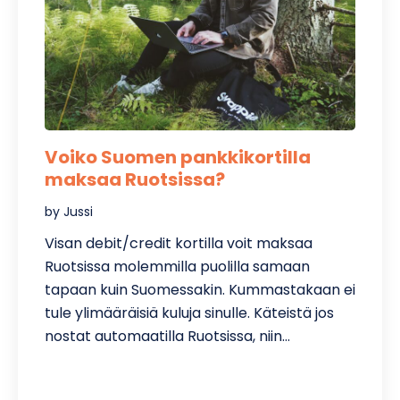
Voiko Suomen pankkikortilla
maksaa Ruotsissa?
by Jussi
Visan debit/credit kortilla voit maksaa
Ruotsissa molemmilla puolilla samaan
tapaan kuin Suomessakin. Kummastakaan ei
tule ylimääräisiä kuluja sinulle. Käteistä jos
nostat automaatilla Ruotsissa, niin…