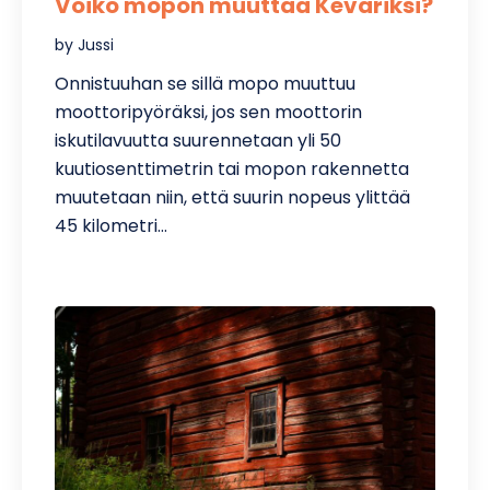
Voiko mopon muuttaa Kevariksi?
by Jussi
Onnistuuhan se sillä mopo muuttuu
moottoripyöräksi, jos sen moottorin
iskutilavuutta suurennetaan yli 50
kuutiosenttimetrin tai mopon rakennetta
muutetaan niin, että suurin nopeus ylittää
45 kilometri…