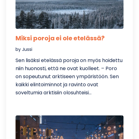
Miksi poroja ei ole etelässä?
by Jussi
Sen lisäksi etelässä poroja on myös hoidettu
niin huonosti, että ne ovat kuolleet. – Poro
on sopeutunut arktiseen ympäristöön. Sen
kaikki elintoiminnot ja ravinto ovat
soveltumia arktisiin olosuhteisi…