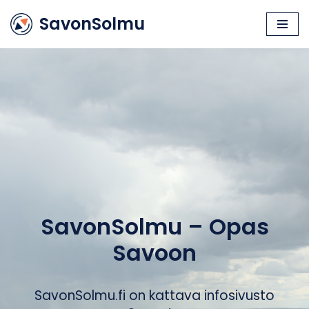
SavonSolmu
Siirry
suoraan
sisältöön
SavonSolmu – Opas
Savoon
SavonSolmu.fi on kattava infosivusto