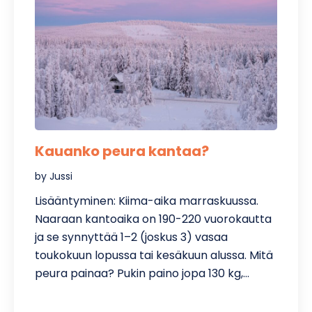
Kauanko peura kantaa?
by Jussi
Lisääntyminen: Kiima-aika marraskuussa.
Naaraan kantoaika on 190-220 vuorokautta
ja se synnyttää 1–2 (joskus 3) vasaa
toukokuun lopussa tai kesäkuun alussa. Mitä
peura painaa? Pukin paino jopa 130 kg,…