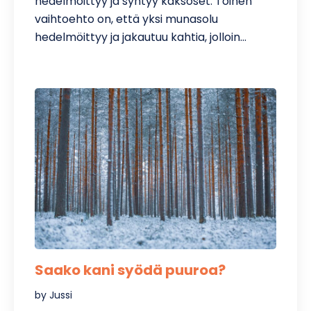
hedelmöittyy ja syntyy kaksoset. Toinen
vaihtoehto on, että yksi munasolu
hedelmöittyy ja jakautuu kahtia, jolloin…
Saako kani syödä puuroa?
by Jussi