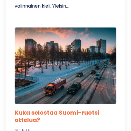
valinnainen kieli. Yleisin…
Kuka selostaa Suomi-ruotsi
ottelua?
by Jussi