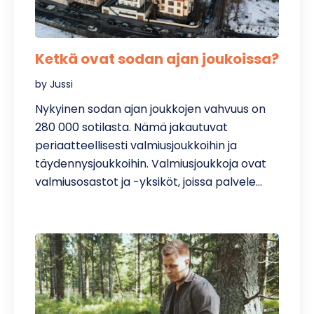
Ketkä ovat sodan ajan joukoissa?
by Jussi
Nykyinen sodan ajan joukkojen vahvuus on
280 000 sotilasta. Nämä jakautuvat
periaatteellisesti valmiusjoukkoihin ja
täydennysjoukkoihin. Valmiusjoukkoja ovat
valmiusosastot ja -yksiköt, joissa palvele…