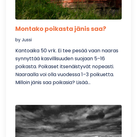
Montako poikasta jänis saa?
by Jussi
Kantoaika 50 vrk. Ei tee pesää vaan naaras
synnyttää kasvillisuuden suojaan 5–16
poikasta. Poikaset itsenäistyvät nopeasti.
Naaraalla voi olla vuodessa 1–3 poikuetta.
Milloin jänis saa poikasia? Lisää…