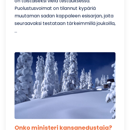
on toistaiseksi vielä testauksessa.
Puolustusvoimat on tilannut kypäriä
muutaman sadan kappaleen esisarjan, joita
seuraavaksi testataan tärkeimmillä joukoilla,
…
Onko ministeri kansanedustaja?