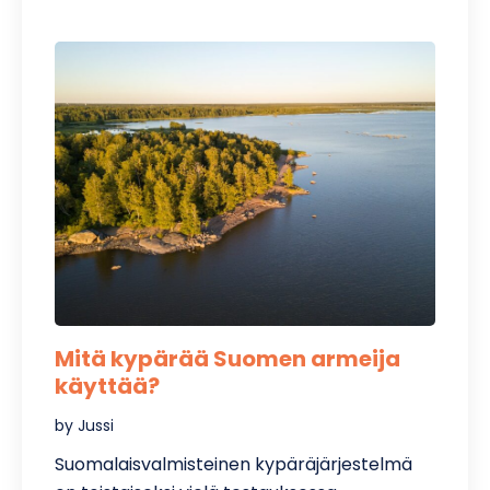
Mitä kypärää Suomen armeija
käyttää?
by Jussi
Suomalaisvalmisteinen kypäräjärjestelmä