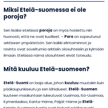
Miksi Etelä-suomessa ei ole
poroja?
Sen lisäksi etelässä
poroja
on myös hoidettu niin
huonosti, että ne ovat kuolleet. –
Poro
on sopeutunut
arktiseen ympäristöön. Sen kaikki elintoiminnot ja
ravinto ovat soveltumia arktisiin olosuhteisiin ja kylmään
ilmaan. Etelässä nämä olosuhteet eivät toteudu.
Mitä kuuluu Etelä-suomeen?
Etelä
–
Suomi
on laaja alue, johon
kuuluu
muutakin kuin
pääkaupunkiseutu ja sen lähialueet.
Etelä
–
Suomen
kuuteen maakuntaan lukeutuvat Uusimaa, Itä-Uusimaa,
Kymenlaakso, Kanta-Häme, Päijät-Häme ja
Etelä
-
Karjala. Suurimpia kuntia ovat tietysti pääkaupunki