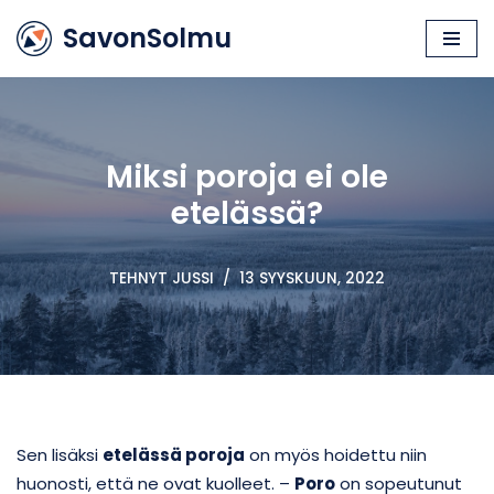
SavonSolmu
Siirry
suoraan
sisältöön
Miksi poroja ei ole
etelässä?
TEHNYT
JUSSI
13 SYYSKUUN, 2022
Sen lisäksi
etelässä poroja
on myös hoidettu niin
huonosti, että ne ovat kuolleet. –
Poro
on sopeutunut