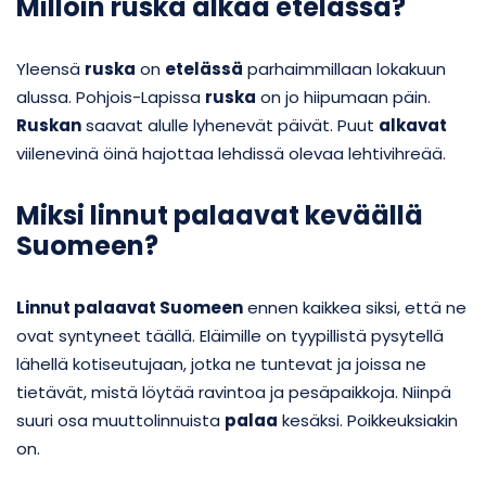
Milloin ruska alkaa etelässä?
Yleensä
ruska
on
etelässä
parhaimmillaan lokakuun
alussa. Pohjois-Lapissa
ruska
on jo hiipumaan päin.
Ruskan
saavat alulle lyhenevät päivät. Puut
alkavat
viilenevinä öinä hajottaa lehdissä olevaa lehtivihreää.
Miksi linnut palaavat keväällä
Suomeen?
Linnut palaavat Suomeen
ennen kaikkea siksi, että ne
ovat syntyneet täällä. Eläimille on tyypillistä pysytellä
lähellä kotiseutujaan, jotka ne tuntevat ja joissa ne
tietävät, mistä löytää ravintoa ja pesäpaikkoja. Niinpä
suuri osa muuttolinnuista
palaa
kesäksi. Poikkeuksiakin
on.