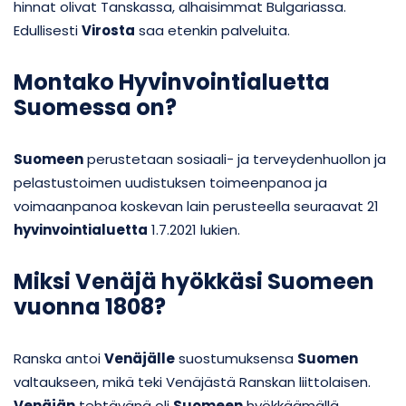
hinnat olivat Tanskassa, alhaisimmat Bulgariassa.
Edullisesti
Virosta
saa etenkin palveluita.
Montako Hyvinvointialuetta
Suomessa on?
Suomeen
perustetaan sosiaali- ja terveydenhuollon ja
pelastustoimen uudistuksen toimeenpanoa ja
voimaanpanoa koskevan lain perusteella seuraavat 21
hyvinvointialuetta
1.7.2021 lukien.
Miksi Venäjä hyökkäsi Suomeen
vuonna 1808?
Ranska antoi
Venäjälle
suostumuksensa
Suomen
valtaukseen, mikä teki Venäjästä Ranskan liittolaisen.
Venäjän
tehtävänä oli
Suomeen
hyökkäämällä