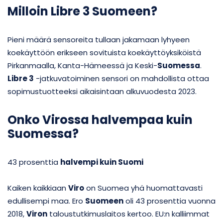
Milloin Libre 3 Suomeen?
Pieni määrä sensoreita tullaan jakamaan lyhyeen
koekäyttöön erikseen sovituista koekäyttöyksiköistä
Pirkanmaalla, Kanta-Hämeessä ja Keski-
Suomessa
.
Libre 3
-jatkuvatoiminen sensori on mahdollista ottaa
sopimustuotteeksi aikaisintaan alkuvuodesta 2023.
Onko Virossa halvempaa kuin
Suomessa?
43 prosenttia
halvempi kuin Suomi
Kaiken kaikkiaan
Viro
on Suomea yhä huomattavasti
edullisempi maa. Ero
Suomeen
oli 43 prosenttia vuonna
2018,
Viron
taloustutkimuslaitos kertoo. EU:n kalliimmat